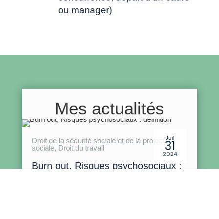
ou manager)
07 44 85 30 35

EMAIL
Cliquez pour nous envoyer un mail

LINKEDIN
Mes actualités
Juil
Droit de la sécurité sociale et de la protection
31
Réalisation par
Cloverconseil.fr
– Copyright © 2025 |
sociale
,
Droit du travail
Mentions légales
|
Politique de confidentialité
2024
Burn out, Risques psychosociaux :
définition