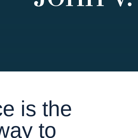
ce is the
way to