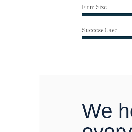
Firm Size
Success Case
We he
every