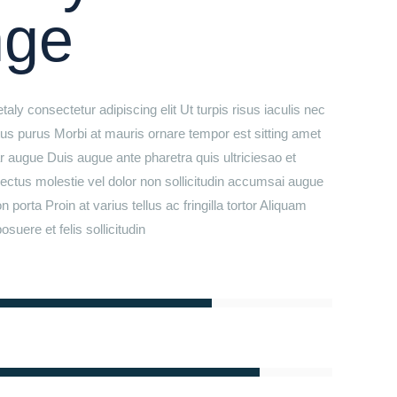
nge
aly consectetur adipiscing elit Ut turpis risus iaculis nec
tus purus Morbi at mauris ornare tempor est sitting amet
r augue Duis augue ante pharetra quis ultriciesao et
s lectus molestie vel dolor non sollicitudin accumsai augue
porta Proin at varius tellus ac fringilla tortor Aliquam
osuere et felis sollicitudin