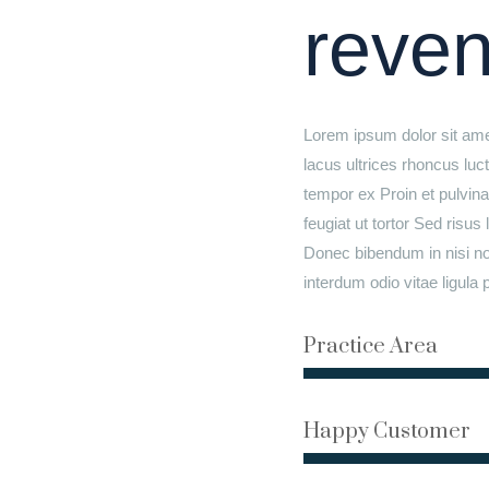
reve
Lorem ipsum dolor sit amet
lacus ultrices rhoncus luc
tempor ex Proin et pulvina
feugiat ut tortor Sed risu
Donec bibendum in nisi non 
interdum odio vitae ligula p
Practice Area
Happy Customer