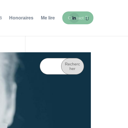
Honoraires
Me lire
Contact
Recherc
her
Recent
Posts
Rupture conventionnelle
: accord mutuel