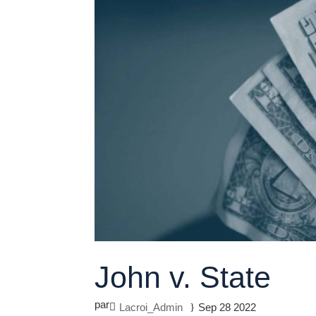
John v. State
par
Lacroi_Admin
Sep 28 2022