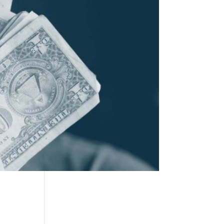
Burn out, Risques
psychosociaux :
définition
Obligation de sécurité
Obligation de
prévention
Recent
Comme
nts
Aucun commentaire à
afficher.