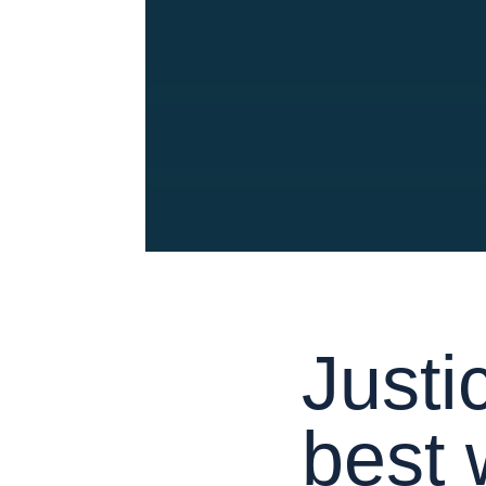
Justi
best 