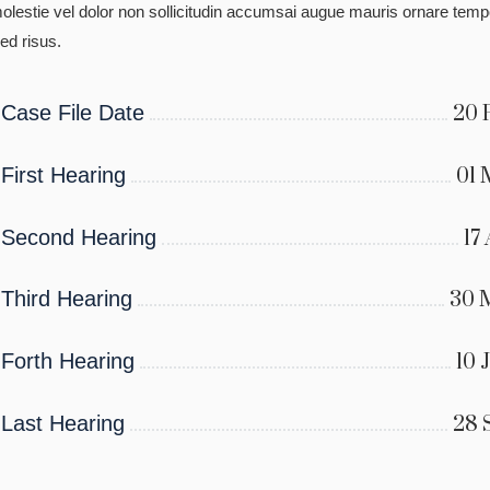
olestie vel dolor non sollicitudin accumsai augue mauris ornare tempo
ed risus.
Case File Date
20 
First Hearing
01 
Second Hearing
17
Third Hearing
30 
Forth Hearing
10 
Last Hearing
28 