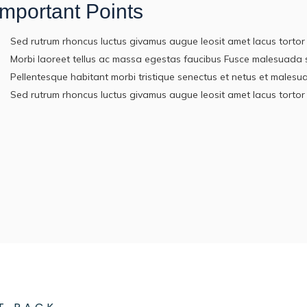
Important Points

Sed rutrum rhoncus luctus givamus augue leosit amet lacus tortor

Morbi laoreet tellus ac massa egestas faucibus Fusce malesuada s

Pellentesque habitant morbi tristique senectus et netus et malesu

Sed rutrum rhoncus luctus givamus augue leosit amet lacus tortor