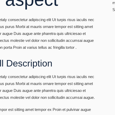
m
S
aly consectetur adipiscing elit Ut turpis risus iaculis nec
tus purus Morbi at mauris ornare tempor est sitting amet
r augue Duis augue ante pharetra quis ultriciesao et
s lectus molestie vel dolor non sollicitudin accumsai augue
porta Proin at varius tellus ac fringilla tortor .
l Description
aly consectetur adipiscing elit Ut turpis risus iaculis nec
tus purus Morbi at mauris ornare tempor est sitting amet
r augue Duis augue ante pharetra quis ultriciesao et
 lectus molestie vel dolor non sollicitudin accumsai augue.
mpor est sitting amet tempor ex Proin et pulvinar augue