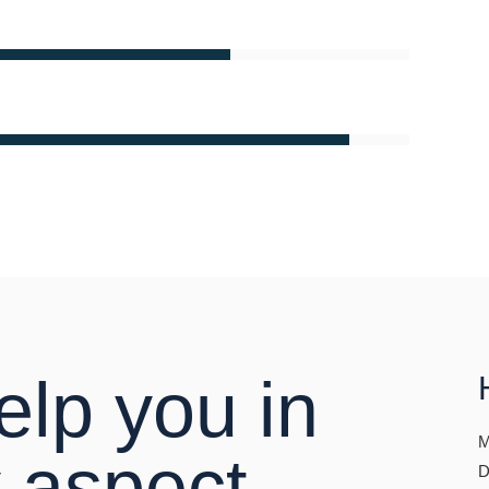
lp you in
M
 aspect
D